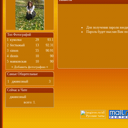
Для получения пароля введит
Пароль будет выслан Вам по 
Топ Фотографий
1
куколка
29
93.1
2
бестыжый
13
92.31
3
simon
55
90.91
4
dionis
10
90
5
маяковская
10
90
»
«
Добавить фотографию
Самые Общительные
1
джинсовый
3
Сейчас в Чате
джинсовый
всего: 1.